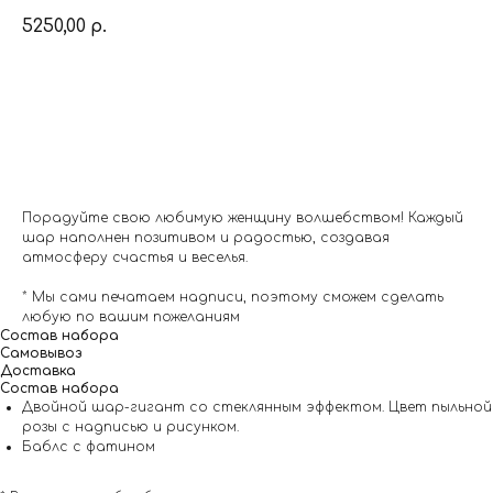
5250,00
р.
Заказать
Порадуйте свою любимую женщину волшебством! Каждый
шар наполнен позитивом и радостью, создавая
атмосферу счастья и веселья.
* Мы сами печатаем надписи, поэтому сможем сделать
любую по вашим пожеланиям
Состав набора
Самовывоз
Доставка
Состав набора
Двойной шар-гигант со стеклянным эффектом. Цвет пыльной
розы с надписью и рисунком.
Баблс с фатином