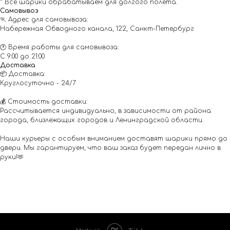
* Все шарики обрабатываем для долгого полета.
Самовывоз
🏃 Адрес для самовывоза:
Набережная Обводного канала, 122, Санкт-Петербург
🕐 Время работы для самовывоза:
С 9:00 до 21:00
Доставка
📦 Доставка:
Круглосуточно - 24/7
💰 Стоимость доставки:
Рассчитывается индивидуально, в зависимости от района
города, близлежащих городов и Ленинградской области.
Наши курьеры с особым вниманием доставят шарики прямо до
двери. Мы гарантируем, что ваш заказ будет передан лично в
руки!🫶