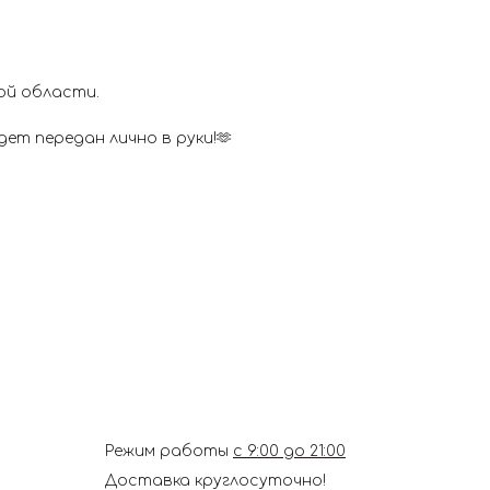
ой области.
ет передан лично в руки!🫶
Режим работы
с 9:00 до 21:00
Доставка круглосуточно!