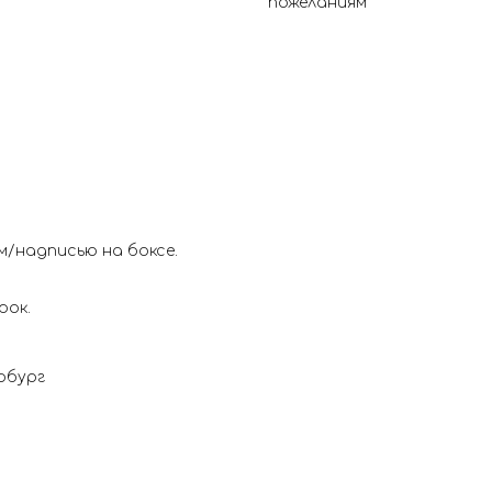
пожеланиям
м/надписью на боксе.
рок.
рбург