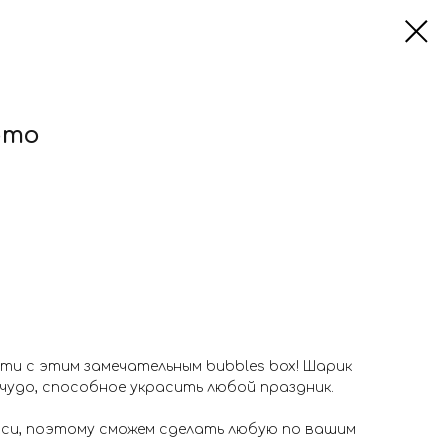
ото
ти с этим замечательным bubbles box! Шарик
 чудо, способное украсить любой праздник.
иси, поэтому сможем сделать любую по вашим