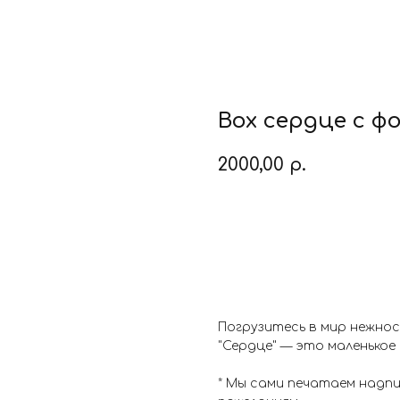
Box сердце с ф
2000,00
р.
Заказать
Погрузитесь в мир нежнос
"Сердце" — это маленькое
* Мы сами печатаем надп