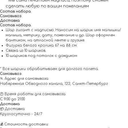
* Мы сами печатаем надписи, поэтому сможем
сделать любую по вашим пожеланиям
Состав набора
Самовывоз
Доставка
Состав набора
Шар гигант с надписью. Наносим на шарик имя малышки/
малыша, метрику, дату, пожелание и др. Шар оформлен
бантиком, на атласной ленте и грузике.
Фигурка белого кролика 67 на 88 см.
Связка из 10 шариков.
10 шариков под потолок с дождиком
* Все шарики обрабатываем для долгого полета.
Самовывоз
🏃 Адрес для самовывоза:
Набережная Обводного канала, 122, Санкт-Петербург
🕐 Время работы для самовывоза:
С 9:00 до 21:00
Доставка
📦 Доставка:
Круглосуточно - 24/7
💰 Стоимость доставки: