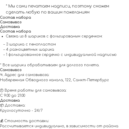
* Мы сами печатаем надписи, поэтому сможем
сделать любую по вашим пожеланиям
Состав набора
Самовывоз
Доставка
Состав набора
Связка из 8 шариков с фольгированым сердечком:
– 3 шарика с пенопластом
– 4 разноцветных шарика
– 1 фольгированное сердечко с индивидуальной надписью
* Все шарики обрабатываем для долгого полета.
Самовывоз
🏃 Адрес для самовывоза:
Набережная Обводного канала, 122, Санкт-Петербург
🕐 Время работы для самовывоза:
С 9:00 до 21:00
Доставка
📦 Доставка:
Круглосуточно - 24/7
💰 Стоимость доставки:
Рассчитывается индивидуально, в зависимости от района