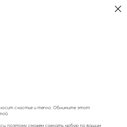
носит счастье и тепло. Обнимите этот
той.
иси, поэтому сможем сделать любую по вашим