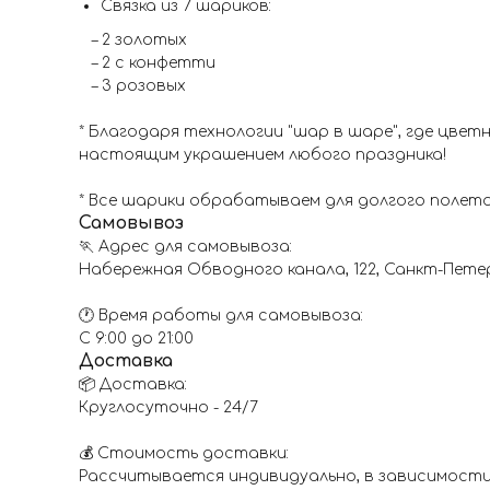
Связка из 7 шариков:
– 2 золотых
– 2 с конфетти
– 3 розовых
* Благодаря технологии "шар в шаре", где цве
настоящим украшением любого праздника!
* Все шарики обрабатываем для долгого полета
Самовывоз
🏃 Адрес для самовывоза:
Набережная Обводного канала, 122, Санкт-Пете
🕐 Время работы для самовывоза:
С 9:00 до 21:00
Доставка
📦 Доставка:
Круглосуточно - 24/7
💰 Стоимость доставки:
Рассчитывается индивидуально, в зависимости