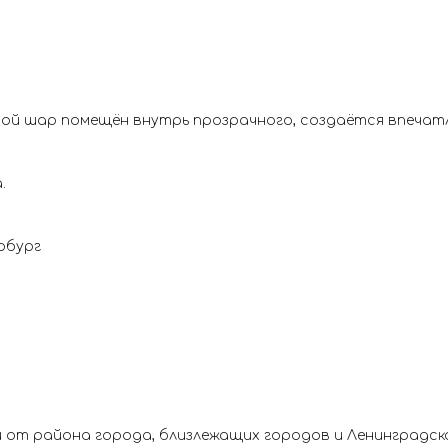
тной шар помещён внутрь прозрачного, создаётся впеча
.
рбург
 от района города, близлежащих городов и Ленинградск