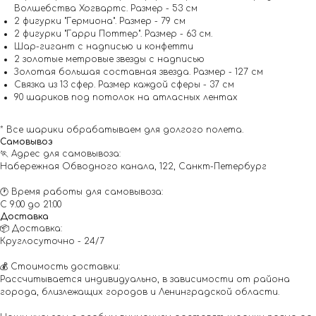
Волшебства Хогвартс. Размер - 53 см
2 фигурки "Гермиона". Размер - 79 см
2 фигурки "Гарри Поттер". Размер - 63 см.
Шар-гигант с надписью и конфетти
2 золотые метровые звезды с надписью
Золотая большая составная звезда. Размер - 127 см
Связка из 13 сфер. Размер каждой сферы - 37 см
90 шариков под потолок на атласных лентах
* Все шарики обрабатываем для долгого полета.
Самовывоз
🏃 Адрес для самовывоза:
Набережная Обводного канала, 122, Санкт-Петербург
🕐 Время работы для самовывоза:
С 9:00 до 21:00
Доставка
📦 Доставка:
Круглосуточно - 24/7
💰 Стоимость доставки:
Рассчитывается индивидуально, в зависимости от района
города, близлежащих городов и Ленинградской области.