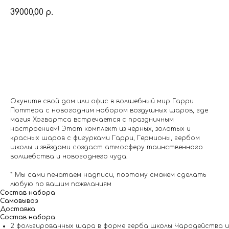
39000,00
р.
Заказать
Окуните свой дом или офис в волшебный мир Гарри
Поттера с новогодним набором воздушных шаров, где
магия Хогвартса встречается с праздничным
настроением! Этот комплект из чёрных, золотых и
красных шаров с фигурками Гарри, Гермионы, гербом
школы и звёздами создаст атмосферу таинственного
волшебства и новогоднего чуда.
* Мы сами печатаем надписи, поэтому сможем сделать
любую по вашим пожеланиям
Состав набора
Самовывоз
Доставка
Состав набора
2 фольгированных шара в форме герба школы Чародейства и