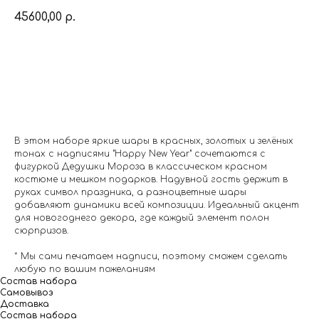
45600,00
р.
Заказать
В этом наборе яркие шары в красных, золотых и зелёных
тонах с надписями "Happy New Year" сочетаются с
фигуркой Дедушки Мороза в классическом красном
костюме и мешком подарков. Надувной гость держит в
руках символ праздника, а разноцветные шары
добавляют динамики всей композиции. Идеальный акцент
для новогоднего декора, где каждый элемент полон
сюрпризов.
* Мы сами печатаем надписи, поэтому сможем сделать
любую по вашим пожеланиям
Состав набора
Самовывоз
Доставка
Состав набора