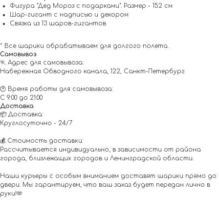
Фигура "Дед Мороз с подарками". Размер - 152 см
Шар-гигант с надписью и декором
Связка из 13 шаров-гигантов
* Все шарики обрабатываем для долгого полета.
Самовывоз
🏃 Адрес для самовывоза:
Набережная Обводного канала, 122, Санкт-Петербург
🕐 Время работы для самовывоза:
С 9:00 до 21:00
Доставка
📦 Доставка:
Круглосуточно - 24/7
💰 Стоимость доставки:
Рассчитывается индивидуально, в зависимости от района
города, близлежащих городов и Ленинградской области.
Наши курьеры с особым вниманием доставят шарики прямо до
двери. Мы гарантируем, что ваш заказ будет передан лично в
руки!🫶