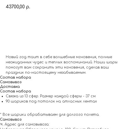
43700,00
р.
Заказать
Новый год таит в себе волшебные мгновения, полные
неожиданных чудес и теплых воспоминаний. Наши шары
помогут вам сохранить эти мгновения, сделав ваш
праздник по-настоящему незабываемым.
Состав набора
Самовывоз
Доставка
Состав набора
Связка из 13 сфер. Размер каждой сферы - 37 см
90 шариков под потолок на атласных лентах
* Все шарики обрабатываем для долгого полета.
Самовывоз
🏃 Адрес для самовывоза: