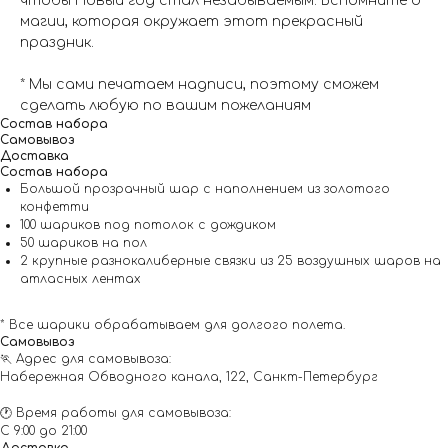
чтобы Новый год стал незабываемым. Вспомните о
магии, которая окружает этот прекрасный
праздник.
* Мы сами печатаем надписи, поэтому сможем
сделать любую по вашим пожеланиям
Состав набора
Самовывоз
Доставка
Состав набора
Большой прозрачный шар с наполнением из золотого
конфетти
100 шариков под потолок с дождиком
50 шариков на пол
2 крупные разнокалиберные связки из 25 воздушных шаров на
атласных лентах
* Все шарики обрабатываем для долгого полета.
Самовывоз
🏃 Адрес для самовывоза:
Набережная Обводного канала, 122, Санкт-Петербург
🕐 Время работы для самовывоза:
С 9:00 до 21:00