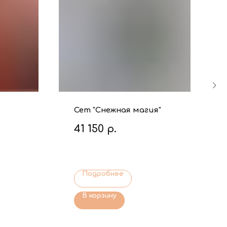
Сет "Снежная магия"
41 150
р.
Подробнее
В корзину