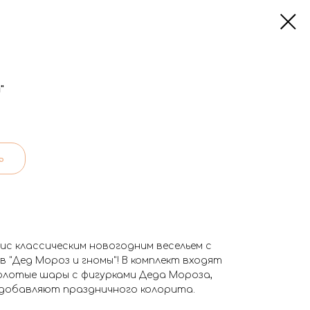
"
ь
ис классическим новогодним весельем с
"Дед Мороз и гномы"! В комплект входят
 золотые шары с фигурками Деда Мороза,
 добавляют праздничного колорита.