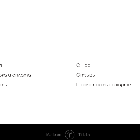
я
О нас
ка и оплата
Отзывы
кты
Посмотреть на карте
Tilda
Made on