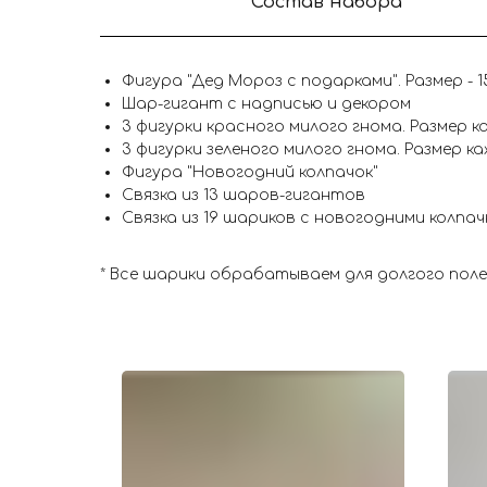
Состав набора
Фигура "Дед Мороз с подарками". Размер - 1
Шар-гигант с надписью и декором
3 фигурки красного милого гнома. Размер ка
3 фигурки зеленого милого гнома. Размер ка
Фигура "Новогодний колпачок"
Связка из 13 шаров-гигантов
Связка из 19 шариков с новогодними колпа
* Все шарики обрабатываем для долгого пол