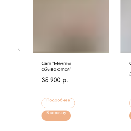
Новый
Сет "Мечты
сбываются"
35 900
р.
Подробнее
В корзину