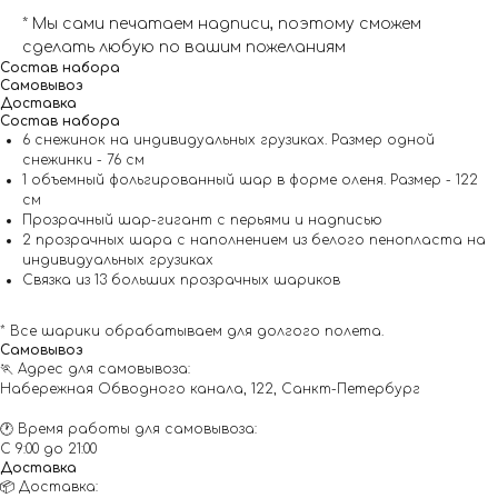
* Мы сами печатаем надписи, поэтому сможем
сделать любую по вашим пожеланиям
Состав набора
Самовывоз
Доставка
Состав набора
6 снежинок на индивидуальных грузиках. Размер одной
снежинки - 76 см
1 объемный фольгированный шар в форме оленя. Размер - 122
см
Прозрачный шар-гигант с перьями и надписью
2 прозрачных шара с наполнением из белого пенопласта на
индивидуальных грузиках
Связка из 13 больших прозрачных шариков
* Все шарики обрабатываем для долгого полета.
Самовывоз
🏃 Адрес для самовывоза:
Набережная Обводного канала, 122, Санкт-Петербург
🕐 Время работы для самовывоза:
С 9:00 до 21:00
Доставка
📦 Доставка: