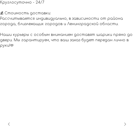
Круглосуточно - 24/7
💰 Стоимость доставки:
Рассчитывается индивидуально, в зависимости от района
города, близлежащих городов и Ленинградской области.
Наши курьеры с особым вниманием доставят шарики прямо до
двери. Мы гарантируем, что ваш заказ будет передан лично в
руки!🫶