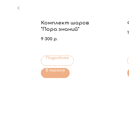
ния
Комплект шаров
ая
"Пора знаний"
9 300
р.
Подробнее
В корзину