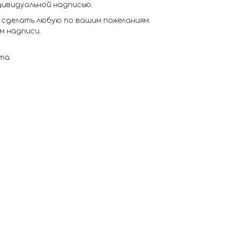
дивидуальной надписью.
 сделать любую по вашим пожеланиям.
ем надписи.
та.