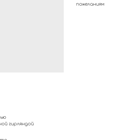
пожеланиям
сью
ной гирляндой