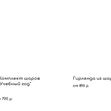
Комплект шаров
Гирлянда из ша
"Учебный год"
от 890 р.
6 700
р.