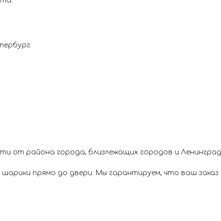
ета.
етербург
ти от района города, близлежащих городов и Ленинград
арики прямо до двери. Мы гарантируем, что ваш заказ б