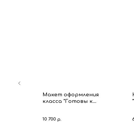
в
Макет оформления
"
класса "Готовы к
урокам"
10 700
р.