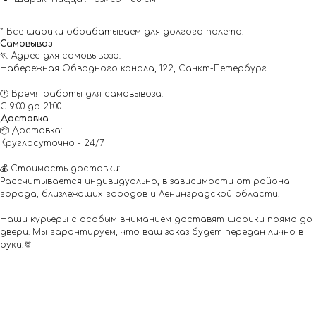
* Все шарики обрабатываем для долгого полета.
Самовывоз
🏃 Адрес для самовывоза:
Набережная Обводного канала, 122, Санкт-Петербург
🕐 Время работы для самовывоза:
С 9:00 до 21:00
Доставка
📦 Доставка:
Круглосуточно - 24/7
💰 Стоимость доставки:
Рассчитывается индивидуально, в зависимости от района
города, близлежащих городов и Ленинградской области.
Наши курьеры с особым вниманием доставят шарики прямо до
двери. Мы гарантируем, что ваш заказ будет передан лично в
руки!🫶