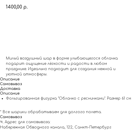
1400,00
р.
Заказать
Милый воздушный шар в форме улыбающегося облачка
подарит ощущение лёгкости и радости в любом
празднике. Идеально подходит для создания нежной и
уютной атмосферы.
Описание
Самовывоз
Доставка
Описание
Фольгированная фигурка "Облачко с ресничками". Размер 61 см
* Все шарики обрабатываем для долгого полета.
Самовывоз
🏃 Адрес для самовывоза:
Набережная Обводного канала, 122, Санкт-Петербург