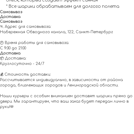
блеск, который создает эффект сияния
* Все шарики обрабатываем для долгого полета
Самовывоз
Доставка
Самовывоз
🏃 Адрес для самовывоза:
Набережная Обводного канала, 122, Санкт-Петербург
🕐 Время работы для самовывоза:
С 9:00 до 21:00
Доставка
📦 Доставка:
Круглосуточно - 24/7
💰 Стоимость доставки:
Рассчитывается индивидуально, в зависимости от района
города, близлежащих городов и Ленинградской области.
Наши курьеры с особым вниманием доставят шарики прямо до
двери. Мы гарантируем, что ваш заказ будет передан лично в
руки!🫶