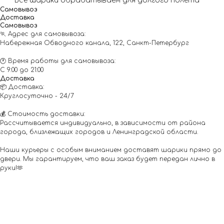
* Все шарики обрабатываем для долгого полета
Самовывоз
Доставка
Самовывоз
🏃 Адрес для самовывоза:
Набережная Обводного канала, 122, Санкт-Петербург
🕐 Время работы для самовывоза:
С 9:00 до 21:00
Доставка
📦 Доставка:
Круглосуточно - 24/7
💰 Стоимость доставки:
Рассчитывается индивидуально, в зависимости от района
города, близлежащих городов и Ленинградской области.
Наши курьеры с особым вниманием доставят шарики прямо до
двери. Мы гарантируем, что ваш заказ будет передан лично в
руки!🫶