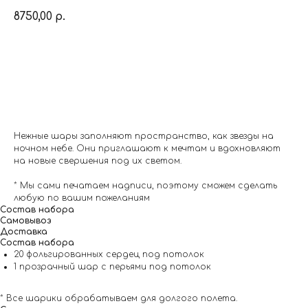
8750,00
р.
Заказать
Нежные шары заполняют пространство, как звезды на
ночном небе. Они приглашают к мечтам и вдохновляют
на новые свершения под их светом.
* Мы сами печатаем надписи, поэтому сможем сделать
любую по вашим пожеланиям
Состав набора
Самовывоз
Доставка
Состав набора
20 фольгированных сердец под потолок
1 прозрачный шар с перьями под потолок
* Все шарики обрабатываем для долгого полета.