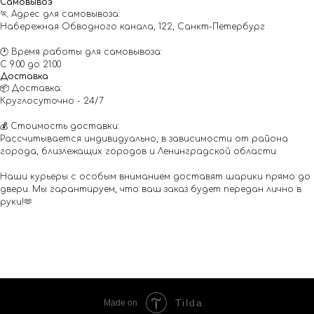
Самовывоз
🏃 Адрес для самовывоза:
Набережная Обводного канала, 122, Санкт-Петербург
🕐 Время работы для самовывоза:
С 9:00 до 21:00
Доставка
📦 Доставка:
Круглосуточно - 24/7
💰 Стоимость доставки:
Рассчитывается индивидуально, в зависимости от района
города, близлежащих городов и Ленинградской области.
Наши курьеры с особым вниманием доставят шарики прямо до
двери. Мы гарантируем, что ваш заказ будет передан лично в
руки!🫶
Tilda
Made on