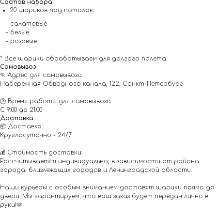
Состав набора
20 шариков под потолок:
– салатовые
– белые
– розовые
* Все шарики обрабатываем для долгого полета.
Самовывоз
🏃 Адрес для самовывоза:
Набережная Обводного канала, 122, Санкт-Петербург
🕐 Время работы для самовывоза:
С 9:00 до 21:00
Доставка
📦 Доставка:
Круглосуточно - 24/7
💰 Стоимость доставки:
Рассчитывается индивидуально, в зависимости от района
города, близлежащих городов и Ленинградской области.
Наши курьеры с особым вниманием доставят шарики прямо до
двери. Мы гарантируем, что ваш заказ будет передан лично в
руки!🫶