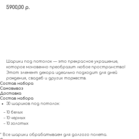
5900,00
р.
Заказать
Шарики под потолок — это прекрасное украшение,
которое мгновенно преобразит любое пространство!
Этот элемент декора идеально подходит для дней
рождения, свадеб и других торжеств.
Состав набора
Самовывоз
Доставка
Состав набора
30 шариков под потолок:
– 10 белых
– 10 черных
– 10 золотых
* Все шарики обрабатываем для долгого полета.