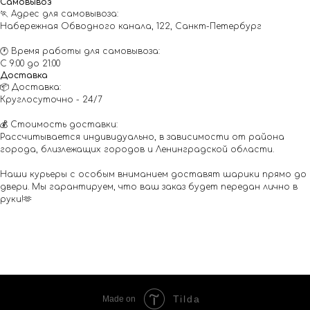
Самовывоз
🏃 Адрес для самовывоза:
Набережная Обводного канала, 122, Санкт-Петербург
🕐 Время работы для самовывоза:
С 9:00 до 21:00
Доставка
📦 Доставка:
Круглосуточно - 24/7
💰 Стоимость доставки:
Рассчитывается индивидуально, в зависимости от района
города, близлежащих городов и Ленинградской области.
Наши курьеры с особым вниманием доставят шарики прямо до
двери. Мы гарантируем, что ваш заказ будет передан лично в
руки!🫶
Tilda
Made on