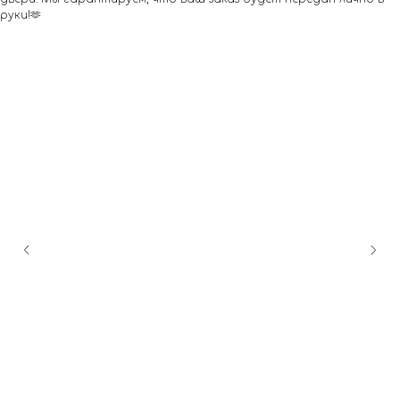
руки!🫶