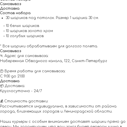
Самовывоз
Доставка
Состав набора
30 шариков под потолок. Размер 1 шарика 30 см.
– 10 белых шариков
– 10 шариков золото хром
– 10 голубых шариков
* Все шарики обрабатываем для долгого полета.
Самовывоз
🏃 Адрес для самовывоза:
Набережная Обводного канала, 122, Санкт-Петербург
🕐 Время работы для самовывоза:
С 9:00 до 21:00
Доставка
📦 Доставка:
Круглосуточно - 24/7
💰 Стоимость доставки:
Рассчитывается индивидуально, в зависимости от района
города, близлежащих городов и Ленинградской области.
Наши курьеры с особым вниманием доставят шарики прямо до
двери. Мы гарантируем, что ваш заказ будет передан лично в