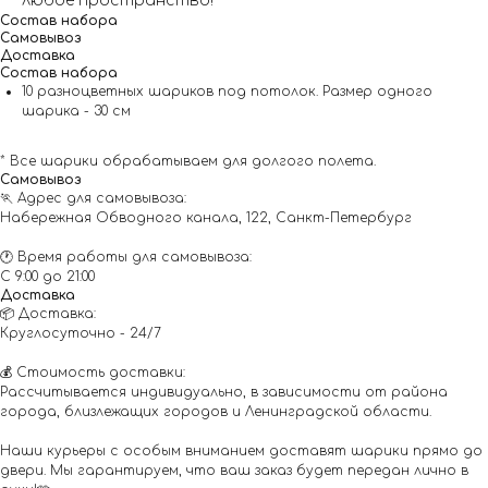
любое пространство!
Состав набора
Самовывоз
Доставка
Состав набора
10 разноцветных шариков под потолок. Размер одного
шарика - 30 см
* Все шарики обрабатываем для долгого полета.
Самовывоз
🏃 Адрес для самовывоза:
Набережная Обводного канала, 122, Санкт-Петербург
🕐 Время работы для самовывоза:
С 9:00 до 21:00
Доставка
📦 Доставка:
Круглосуточно - 24/7
💰 Стоимость доставки:
Рассчитывается индивидуально, в зависимости от района
города, близлежащих городов и Ленинградской области.
Наши курьеры с особым вниманием доставят шарики прямо до
двери. Мы гарантируем, что ваш заказ будет передан лично в