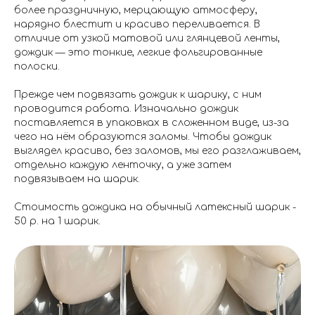
более праздничную, мерцающую атмосферу,
нарядно блестит и красиво переливается. В
отличие от узкой матовой или глянцевой ленты,
дождик — это тонкие, легкие фольгированные
полоски.
Прежде чем подвязать дождик к шарику, с ним
проводится работа. Изначально дождик
поставляется в упаковках в сложенном виде, из-за
чего на нём образуются заломы. Чтобы дождик
выглядел красиво, без заломов, мы его разглаживаем,
отдельно каждую ленточку, а уже затем
подвязываем на шарик.
Стоимость дождика на обычный латексный шарик -
50 р. на 1 шарик.