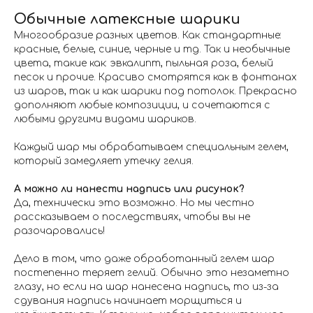
Обычные латексные шарики
Многообразие разных цветов. Как стандартные:
красные, белые, синие, черные и тд. Так и необычные
цвета, такие как: эвкалипт, пыльная роза, белый
песок и прочие. Красиво смотрятся как в фонтанах
из шаров, так и как шарики под потолок. Прекрасно
дополняют любые композиции, и сочетаются с
любыми другими видами шариков.
Каждый шар мы обрабатываем специальным гелем,
который замедляет утечку гелия.
А можно ли нанести надпись или рисунок?
Да, технически это возможно. Но мы честно
рассказываем о последствиях, чтобы вы не
разочаровались!
Дело в том, что даже обработанный гелем шар
постепенно теряет гелий. Обычно это незаметно
глазу, но если на шар нанесена надпись, то из-за
сдувания надпись начинает морщиться и