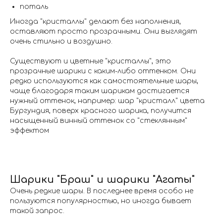
поталь
Иногда "кристаллы" делают без наполнения,
оставляют просто прозрачными. Они выглядят
очень стильно и воздушно.
Существуют и цветные "кристаллы", это
прозрачные шарики с каким-либо оттенком. Они
редко используются как самостоятельные шары,
чаще благодаря таким шарикам достигается
нужный оттенок, например: шар "кристалл" цвета
Бургундия, поверх красного шарика, получится
насыщенный винный оттенок со "стеклянным"
эффектом
Шарики "Браш" и шарики "Агаты"
Очень редкие шары. В последнее время особо не
пользуются популярностью, но иногда бывает
такой запрос.