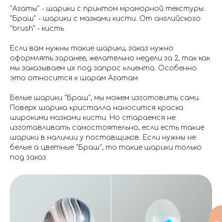
"Агаты" - шарики с принтом мраморной текстуры.
"Браш" - шарики с мазками кисти. От английского
"brush" - кисть
Если вам нужны такие шарики, заказ нужно
оформлять заранее, желательно недели за 2, так как
мы заказываем их под запрос клиента. Особенно
это относится к шарам Агатам.
Белые шарики "Браш", мы можем изготовить сами.
Поверх шарика кристалла наносится краска
широкими мазками кисти. Но стараемся не
изготавливать самостоятельно, если есть такие
шарики в наличии у поставщиков. Если нужны не
белые а цветные "Браш", то такие шарики только
под заказ.