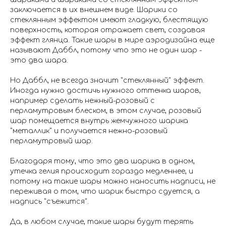
заключается в их внешнем виде. Шарики со
стеклянным эффектом имеют гладкую, блестящую
поверхность, которая отражает свет, создавая
эффект глянца. Такие шары в мире аэродизайна еще
называют Даббл, потому что это не один шар -
это два шара.
Но Даббл, не всегда значит "стеклянный" эффект.
Иногда нужно достичь нужного оттенка шаров,
например сделать нежный-розовый с
перламутровым блеском, в этом случае, розовый
шар помещается внутрь жемчужного шарика
"металлик" и получается нежно-розовый
перламутровый шар.
Благодаря тому, что это два шарика в одном,
утечка гелия происходит гораздо медленнее, и
потому на такие шары можно наносить надписи, не
переживая о том, что шарик быстро сдуется, а
надпись "съежится".
Да, в любом случае, такие шары будут терять