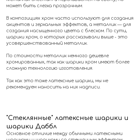
может быть слегка прозрачным.
В композициях хром часто используют для создания
акцентов и зеркальных эффектов, а металлик — для
создания насыщенного цвета с блеском. По сути,
шарики хром, о которых рассказывали выше - это
усовершенствованный металлик.
По стоимости металлик немного дешевле
хромированных, так как шарики хром имеют более
сложную технологию изготовления.
Так как это тоже латексные шарики, мы не
рекомендуем наносить на них надписи.
"Стеклянные" латексные шарики и
шарики Даббл
Основное отличие между обычными латексными
шариками и шариками со стеклянным эффектом