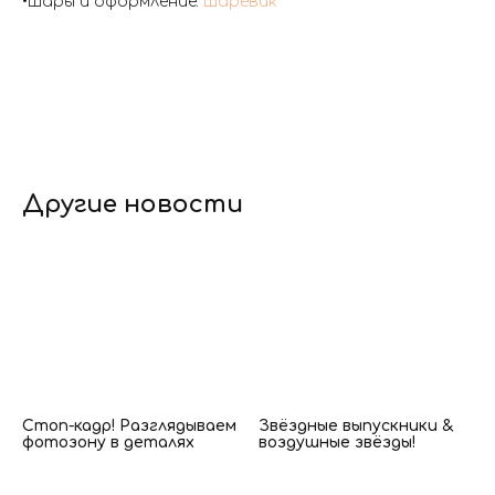
Скидка 10% на первый заказ
•Шары и оформление:
Шаревик
Другие новости
Главная
Каталог
Доставка
Контакты
Заказать
и оплата
звонок
Стоп-кадр! Разглядываем
Звёздные выпускники &
фотозону в деталях
воздушные звёзды!