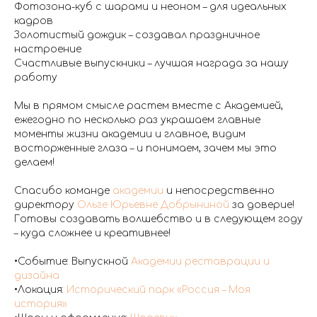
Фотозона-куб с шарами и неоном – для идеальных
кадров
Золотистый дождик – создавал праздничное
настроение
Счастливые выпускники – лучшая награда за нашу
работу
Мы в прямом смысле растем вместе с Академией,
ежегодно по несколько раз украшаем главные
моменты жизни академии и главное, видим
восторженные глаза – и понимаем, зачем мы это
делаем!
Спасибо команде
академии
и непосредственно
директору
Ольге Юрьевне Добрыниной
за доверие!
Готовы создавать волшебство и в следующем году
– куда сложнее и креативнее!
•Событие: Выпускной
Академии реставрации и
дизайна
•Локация:
Исторический парк «Россия – Моя
история»